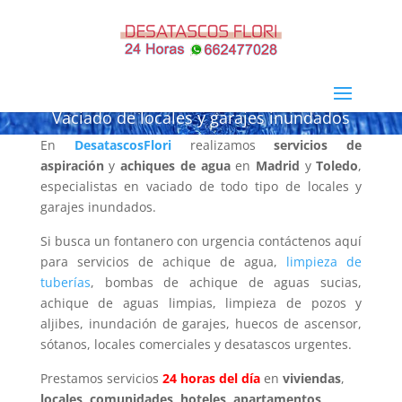
Vaciado de locales y garajes inundados
En
DesatascosFlori
realizamos
servicios de
aspiración
y
achiques de agua
en
Madrid
y
Toledo
,
especialistas en vaciado de todo tipo de locales y
garajes inundados.
Si busca un fontanero con urgencia contáctenos aquí
para servicios de achique de agua,
limpieza de
tuberías
, bombas de achique de aguas sucias,
achique de aguas limpias, limpieza de pozos y
aljibes, inundación de garajes, huecos de ascensor,
sótanos, locales comerciales y desatascos urgentes.
Prestamos servicios
24 horas del día
en
viviendas
,
locales
,
comunidades
,
hoteles
,
apartamentos
,